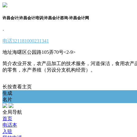
许昌会计|许昌会计培训|许昌会计咨询-许昌会计网
·
电话
321181000231341
地址
海曙区公园路105弄70号<2-9>
简介
农业开发，农产品加工的技术服务，河道保洁，食用农产
的零售，水产养殖（另设分支机构经营）。
长按查看主页
生成
名片
全局导航
首页
电话本
入驻