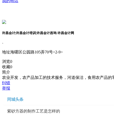
我的电话
许昌会计|许昌会计培训|许昌会计咨询-许昌会计网
·
地址
海曙区公园路105弄70号<2-9>
浏览
0
收藏
0
简介
农业开发，农产品加工的技术服务，河道保洁，食用农产品的
纠错
举报
同城头条
紫砂方器的制作工艺是怎样的